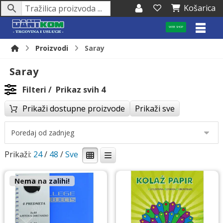
Košarica
WEB SHOP
Proizvodi
Saray
Saray
Filteri
Prikaz svih 4
Prikaži dostupne proizvode
Prikaži sve
Prikaži:
24
/
48
/
Nema na zalihi!