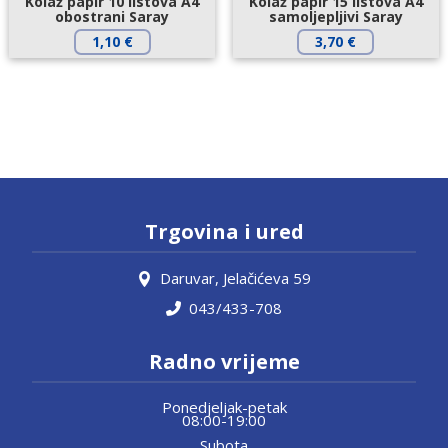
Kolaž papir 10 listova A4
Kolaž papir 15 listova A4
obostrani Saray
samoljepljivi Saray
1,10
€
3,70
€
Trgovina i ured
Daruvar, Jelačićeva 59
043/433-708
Radno vrijeme
Ponedjeljak-petak
08:00-19:00
Subota