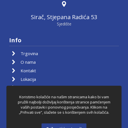
Sirač, Stjepana Radića 53
Sjedište
Info
Trgovina
O nama
Kontakt
Lokacija
Moj račun
Košarica
Koristimo kolačiće na našim stranicama kako bi vam
pružili najbolji doživljaj korištenja stranice pamćenjem
Pravila privatnosti
vaših postavki i ponovnog posjećivanja. Klikom na
„Prihvati sve“, slažete se s korištenjem svih kolačića.
Uvjeti korištenja
Raskid ugovora