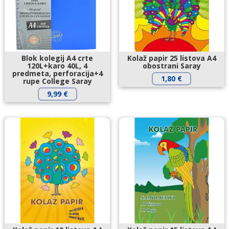
Blok kolegij A4 crte
Kolaž papir 25 listova A4
120L+karo 40L, 4
obostrani Saray
predmeta, perforacija+4
1,80
€
rupe College Saray
9,99
€