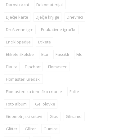
Darovi razni
Dekomaterijali
Dječje karte
Dječje knjige
Dnevnici
Društvene igre
Edukativne igračke
Enciklopedije
Etikete
Etikete školske
Etui
Fascikli
Filc
Flauta
Flipchart
Flomasteri
Flomasteri uredski
Flomasteri za tehničko crtanje
Folije
Foto albumi
Gel olovke
Geometrijski setovi
Gips
Glinamol
Glitter
Glliter
Gumice