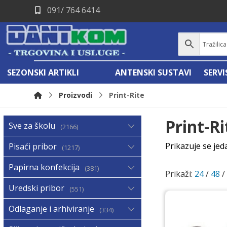
091/ 764 6414
SEZONSKI ARTIKLI
ANTENSKI SUSTAVI
SERV
Proizvodi
Print-Rite
Print-Ri
Sve za školu
2166
Prikazuje se jed
Pisaći pribor
1217
Papirna konfekcija
381
Prikaži:
24
/
48
Uredski pribor
551
Odlaganje i arhiviranje
334