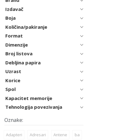
Brand
Izdavač
Boja
Količina/pakiranje
Format
Dimenzije
Broj listova
Debljina papira
Uzrast
Korice
Spol
Kapacitet memorije
Tehnologija povezivanja
Adapteri
Adresari
Antene
ba