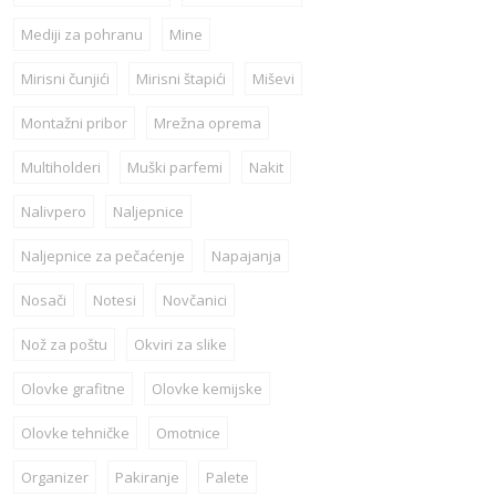
Mediji za pohranu
Mine
Mirisni čunjići
Mirisni štapići
Miševi
Montažni pribor
Mrežna oprema
Multiholderi
Muški parfemi
Nakit
Nalivpero
Naljepnice
Naljepnice za pečaćenje
Napajanja
Nosači
Notesi
Novčanici
Nož za poštu
Okviri za slike
Olovke grafitne
Olovke kemijske
Olovke tehničke
Omotnice
Organizer
Pakiranje
Palete