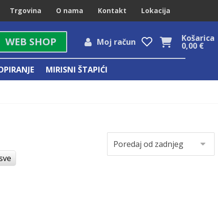
Trgovina
O nama
Kontakt
Lokacija
Košarica
WEB SHOP
Moj račun
0,00
€
OPIRANJE
MIRISNI ŠTAPIĆI
 sve