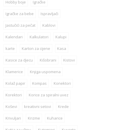
Hobby boje
Igračke
Igračke za bebe
Ispravljači
Jastučići za pečat
Kablovi
Kalendari
Kalkulatori
Kalupi
karte
Karton za cijene
Kasa
Kasice za djecu
Kišobrani
Kistovi
Klamerice
Knjiga uspomena
Kolaž papir
Kompas
Konektori
Korektori
Korice za spiralni uvez
Koševi
kreativni setovi
Krede
Krivuljari
Krizme
Kuharice
Kutija za užinu
Kutomjeri
Kuverte