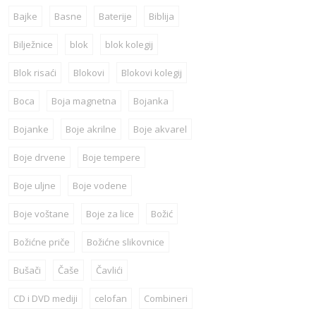
Bajke
Basne
Baterije
Biblija
Bilježnice
blok
blok kolegij
Blok risaći
Blokovi
Blokovi kolegij
Boca
Boja magnetna
Bojanka
Bojanke
Boje akrilne
Boje akvarel
Boje drvene
Boje tempere
Boje uljne
Boje vodene
Boje voštane
Boje za lice
Božić
Božićne priče
Božićne slikovnice
Bušači
Čaše
Čavlići
CD i DVD mediji
celofan
Combineri