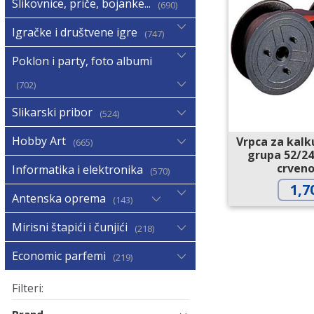
Slikovnice, priče, bojanke...
690
Igračke i društvene igre
747
Poklon i party, foto albumi
702
Slikarski pribor
524
Hobby Art
Vrpca za kal
665
grupa 52/24
crveno
Informatika i elektronika
570
1,7
Antenska oprema
143
Mirisni štapići i čunjići
218
Economic parfemi
219