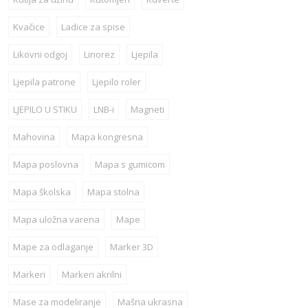
Kvačice
Ladice za spise
Likovni odgoj
Linorez
Ljepila
Ljepila patrone
Ljepilo roler
LJEPILO U STIKU
LNB-i
Magneti
Mahovina
Mapa kongresna
Mapa poslovna
Mapa s gumicom
Mapa školska
Mapa stolna
Mapa uložna varena
Mape
Mape za odlaganje
Marker 3D
Markeri
Markeri akrilni
Mase za modeliranje
Mašna ukrasna