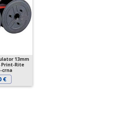
kulator 13mm
 Print-Rite
-crna
0
€