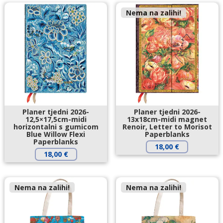
Nema na zalihi!
Planer tjedni 2026-
Planer tjedni 2026-
12,5×17,5cm-midi
13x18cm-midi magnet
horizontalni s gumicom
Renoir, Letter to Morisot
Blue Willow Flexi
Paperblanks
Paperblanks
18,00
€
18,00
€
Nema na zalihi!
Nema na zalihi!