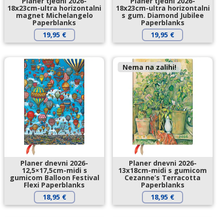
Planer tjedni 2026-
Planer tjedni 2026-
18x23cm-ultra horizontalni
18x23cm-ultra horizontalni
magnet Michelangelo
s gum. Diamond Jubilee
Paperblanks
Paperblanks
19,95
€
19,95
€
Nema na zalihi!
Planer dnevni 2026-
Planer dnevni 2026-
12,5×17,5cm-midi s
13x18cm-midi s gumicom
gumicom Balloon Festival
Cezanne’s Terracotta
Flexi Paperblanks
Paperblanks
18,95
€
18,95
€