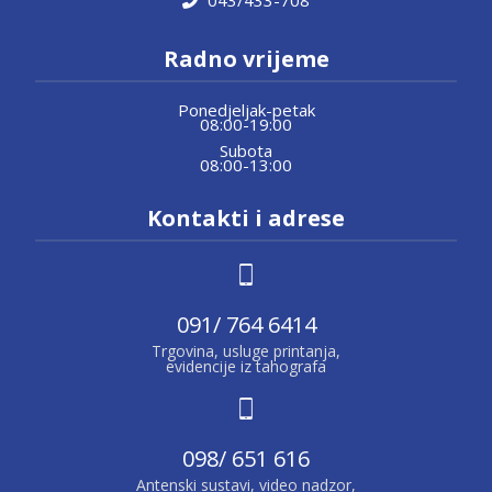
043/433-708
Radno vrijeme
Ponedjeljak-petak
08:00-19:00
Subota
08:00-13:00
Kontakti i adrese
091/ 764 6414
Trgovina, usluge printanja,
evidencije iz tahografa
098/ 651 616
Antenski sustavi, video nadzor,