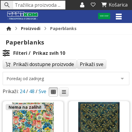
Košarica
WEB SHOP
Proizvodi
Paperblanks
Paperblanks
Filteri
Prikaz svih 10
Prikaži dostupne proizvode
Prikaži sve
Prikaži:
24
/
48
/
Nema na zalihi!