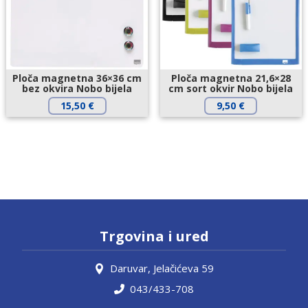
Ploča magnetna 36×36 cm
Ploča magnetna 21,6×28
bez okvira Nobo bijela
cm sort okvir Nobo bijela
15,50
€
9,50
€
Trgovina i ured
Daruvar, Jelačićeva 59
043/433-708