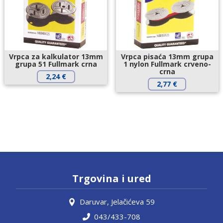
Vrpca za kalkulator 13mm
Vrpca pisaća 13mm grupa
grupa 51 Fullmark crna
1 nylon Fullmark crveno-
crna
2,24
€
2,77
€
Trgovina i ured
Daruvar, Jelačićeva 59
043/433-708