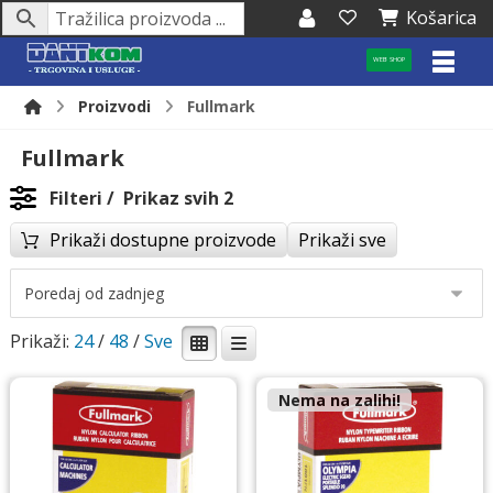
Košarica
WEB SHOP
Proizvodi
Fullmark
Fullmark
Filteri
Prikaz svih 2
Prikaži dostupne proizvode
Prikaži sve
Prikaži:
24
/
48
/
Nema na zalihi!