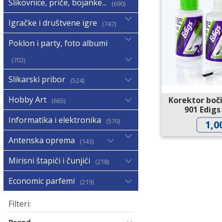
Slikovnice, priče, bojanke...
690
Igračke i društvene igre
747
Poklon i party, foto albumi
702
Slikarski pribor
524
Hobby Art
Korektor boč
665
901 Edigs
Informatika i elektronika
570
1,0
Antenska oprema
143
Mirisni štapići i čunjići
218
Economic parfemi
219