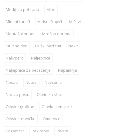
Mediji za pohranu
Mine
Mirisni čunjići
Mirisni štapići
Miševi
Montažni pribor
Mrežna oprema
Multiholderi
Muški parfemi
Nakit
Nalivpero
Naljepnice
Naljepnice za pečaćenje
Napajanja
Nosači
Notesi
Novčanici
Nož za poštu
Okviri za slike
Olovke grafitne
Olovke kemijske
Olovke tehničke
Omotnice
Organizer
Pakiranje
Palete