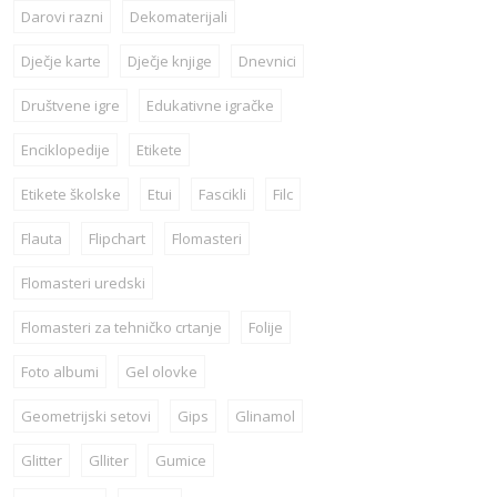
Darovi razni
Dekomaterijali
Dječje karte
Dječje knjige
Dnevnici
Društvene igre
Edukativne igračke
Enciklopedije
Etikete
Etikete školske
Etui
Fascikli
Filc
Flauta
Flipchart
Flomasteri
Flomasteri uredski
Flomasteri za tehničko crtanje
Folije
Foto albumi
Gel olovke
Geometrijski setovi
Gips
Glinamol
Glitter
Glliter
Gumice