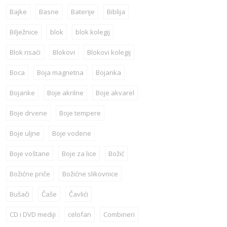
Bajke
Basne
Baterije
Biblija
Bilježnice
blok
blok kolegij
Blok risaći
Blokovi
Blokovi kolegij
Boca
Boja magnetna
Bojanka
Bojanke
Boje akrilne
Boje akvarel
Boje drvene
Boje tempere
Boje uljne
Boje vodene
Boje voštane
Boje za lice
Božić
Božićne priče
Božićne slikovnice
Bušači
Čaše
Čavlići
CD i DVD mediji
celofan
Combineri