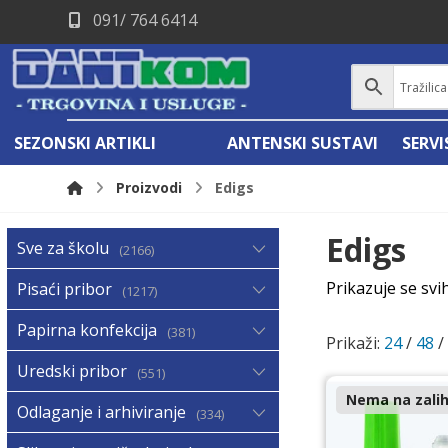
091/ 764 6414
SEZONSKI ARTIKLI
ANTENSKI SUSTAVI
SERV
Proizvodi
Edigs
Edigs
Sve za školu
2166
Prikazuje se svi
Pisaći pribor
1217
Papirna konfekcija
381
Prikaži:
24
/
48
Uredski pribor
551
Nema na zalih
Odlaganje i arhiviranje
334