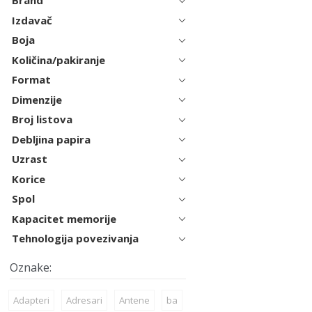
Brand
Izdavač
Boja
Količina/pakiranje
Format
Dimenzije
Broj listova
Debljina papira
Uzrast
Korice
Spol
Kapacitet memorije
Tehnologija povezivanja
Adapteri
Adresari
Antene
ba