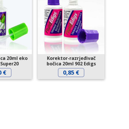
ica 20ml eko
Korektor-razrjeđivač
 Super20
bočica 20ml 902 Edigs
0
€
0,85
€