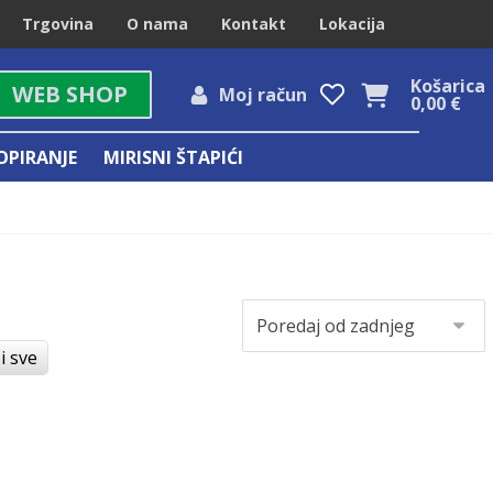
Trgovina
O nama
Kontakt
Lokacija
Košarica
WEB SHOP
Moj račun
0,00
€
OPIRANJE
MIRISNI ŠTAPIĆI
i sve