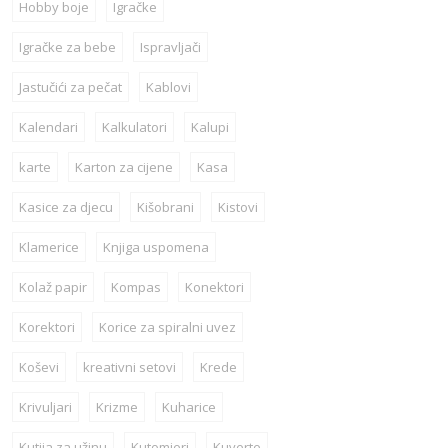
Hobby boje
Igračke
Igračke za bebe
Ispravljači
Jastučići za pečat
Kablovi
Kalendari
Kalkulatori
Kalupi
karte
Karton za cijene
Kasa
Kasice za djecu
Kišobrani
Kistovi
Klamerice
Knjiga uspomena
Kolaž papir
Kompas
Konektori
Korektori
Korice za spiralni uvez
Koševi
kreativni setovi
Krede
Krivuljari
Krizme
Kuharice
Kutija za užinu
Kutomjeri
Kuverte