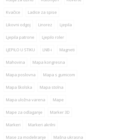
Kvačice
Ladice za spise
Likovni odgoj
Linorez
Ljepila
Ljepila patrone
Ljepilo roler
LJEPILO U STIKU
LNB-i
Magneti
Mahovina
Mapa kongresna
Mapa poslovna
Mapa s gumicom
Mapa školska
Mapa stolna
Mapa uložna varena
Mape
Mape za odlaganje
Marker 3D
Markeri
Markeri akrilni
Mase za modeliranje
Mašna ukrasna