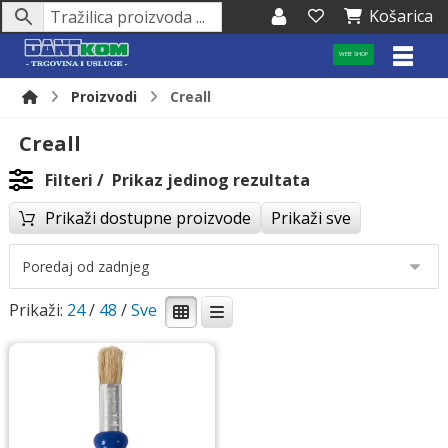
Košarica
WEB SHOP
Proizvodi
Creall
Creall
Filteri
Prikaz jedinog rezultata
Prikaži dostupne proizvode
Prikaži sve
Prikaži:
24
/
48
/