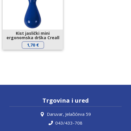
Kist jaslički mini
ergonomska drška Creall
1,70
€
Trgovina i ured
Daruvar, Jelačićeva 59
043/433-708