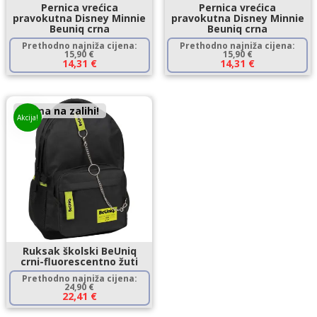
Pernica vrećica
Pernica vrećica
pravokutna Disney Minnie
pravokutna Disney Minnie
Beuniq crna
Beuniq crna
Prethodno najniža cijena:
Prethodno najniža cijena:
15,90
€
15,90
€
14,31
€
14,31
€
Nema na zalihi!
Akcija!
Ruksak školski BeUniq
crni-fluorescentno žuti
Prethodno najniža cijena:
24,90
€
22,41
€