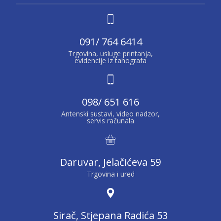
091/ 764 6414
Trgovina, usluge printanja,
evidencije iz tahografa
098/ 651 616
Antenski sustavi, video nadzor,
servis računala
Daruvar, Jelačićeva 59
Trgovina i ured
Sirač, Stjepana Radića 53