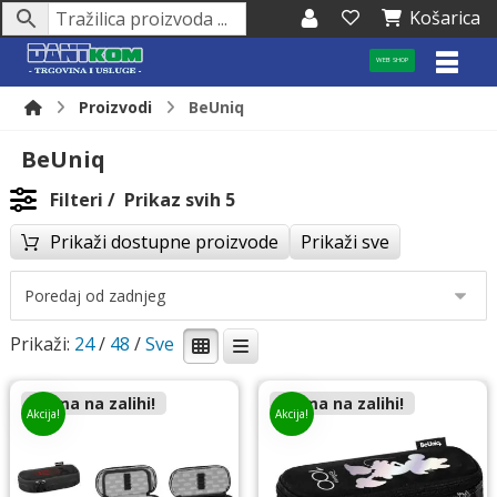
Košarica
WEB SHOP
Proizvodi
BeUniq
BeUniq
Filteri
Prikaz svih 5
Prikaži dostupne proizvode
Prikaži sve
Prikaži:
24
/
48
/
Nema na zalihi!
Nema na zalihi!
Akcija!
Akcija!