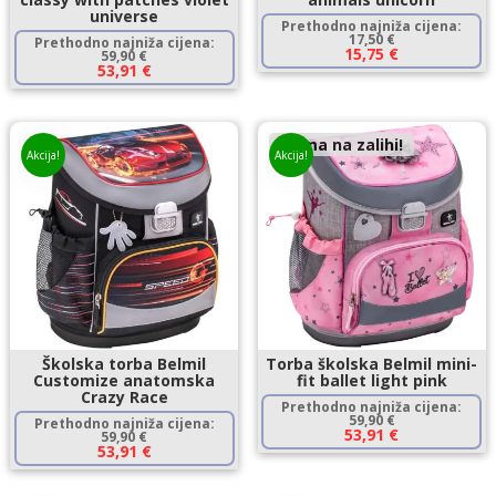
universe
Prethodno najniža cijena:
17,50
€
Prethodno najniža cijena:
15,75
€
59,90
€
53,91
€
Nema na zalihi!
Akcija!
Akcija!
Školska torba Belmil
Torba školska Belmil mini-
Customize anatomska
fit ballet light pink
Crazy Race
Prethodno najniža cijena:
59,90
€
Prethodno najniža cijena:
53,91
€
59,90
€
53,91
€