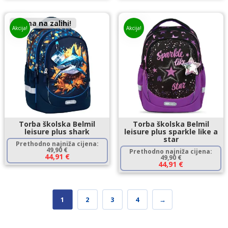
Nema na zalihi!
Akcija!
Akcija!
Torba školska Belmil
Torba školska Belmil
leisure plus shark
leisure plus sparkle like a
star
Prethodno najniža cijena:
49,90
€
Prethodno najniža cijena:
44,91
€
49,90
€
44,91
€
1
2
3
4
→