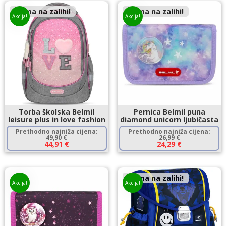
Nema na zalihi!
Nema na zalihi!
Akcija!
Akcija!
Torba školska Belmil
Pernica Belmil puna
leisure plus in love fashion
diamond unicorn ljubičasta
Prethodno najniža cijena:
Prethodno najniža cijena:
49,90
€
26,99
€
44,91
€
24,29
€
Nema na zalihi!
Akcija!
Akcija!