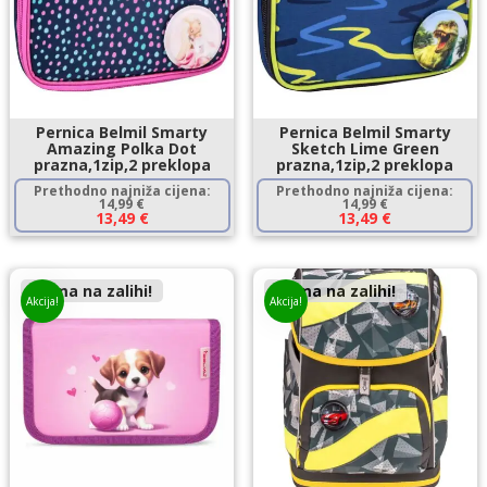
Pernica Belmil Smarty
Pernica Belmil Smarty
Amazing Polka Dot
Sketch Lime Green
prazna,1zip,2 preklopa
prazna,1zip,2 preklopa
Prethodno najniža cijena:
Prethodno najniža cijena:
14,99
€
14,99
€
13,49
€
13,49
€
Nema na zalihi!
Nema na zalihi!
Akcija!
Akcija!