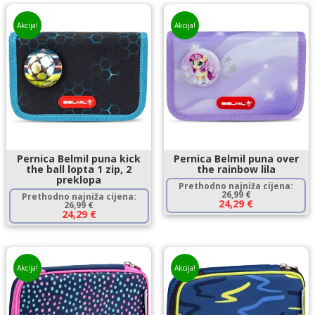
Akcija!
Akcija!
Pernica Belmil puna kick
Pernica Belmil puna over
the ball lopta 1 zip, 2
the rainbow lila
preklopa
Prethodno najniža cijena:
26,99
€
Prethodno najniža cijena:
24,29
€
26,99
€
24,29
€
Akcija!
Akcija!