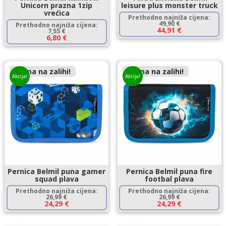
Unicorn prazna 1zip
leisure plus monster truck
vrećica
Prethodno najniža cijena:
49,90
€
Prethodno najniža cijena:
44,91
€
7,55
€
6,80
€
Nema na zalihi!
Nema na zalihi!
Akcija!
Akcija!
Pernica Belmil puna gamer
Pernica Belmil puna fire
squad plava
footbal plava
Prethodno najniža cijena:
Prethodno najniža cijena:
26,99
€
26,99
€
24,29
€
24,29
€