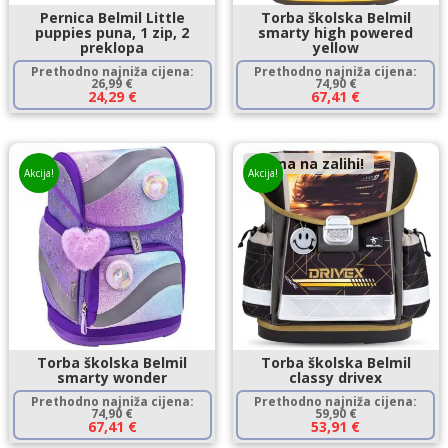
Pernica Belmil Little
Torba školska Belmil
puppies puna, 1 zip, 2
smarty high powered
preklopa
yellow
Prethodno najniža cijena:
Prethodno najniža cijena:
26,99
€
74,90
€
24,29
€
67,41
€
Nema na zalihi!
Akcija!
Akcija!
Torba školska Belmil
Torba školska Belmil
smarty wonder
classy drivex
Prethodno najniža cijena:
Prethodno najniža cijena:
74,90
€
59,90
€
67,41
€
53,91
€