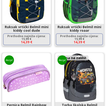
Ruksak vrtićki Belmil mini
Ruksak vrtićki Belmil mini
kiddy cool dude
kiddy roaar
Prethodno najniža cijena:
Prethodno najniža cijena:
15,99
€
15,99
€
14,39
€
14,39
€
Nema na zalihi!
Akcija!
Akcija!
Pernica Belmil Rainbow
Torba školska Belmil