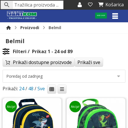
Košarica
WEB SHOP
Proizvodi
Belmil
Belmil
Filteri
Prikaz 1 - 24 od 89
Prikaži dostupne proizvode
Prikaži sve
Prikaži:
24
/
48
/
Akcija!
Akcija!