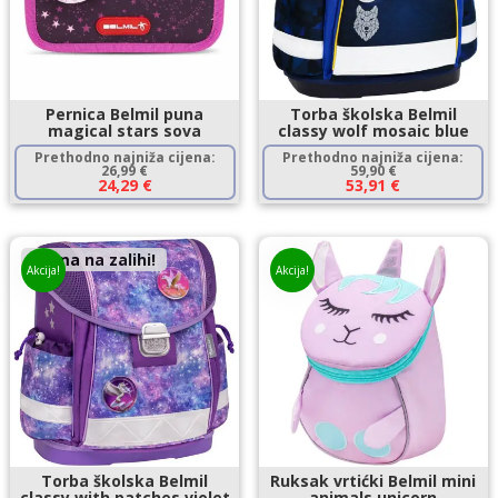
Pernica Belmil puna
Torba školska Belmil
magical stars sova
classy wolf mosaic blue
Prethodno najniža cijena:
Prethodno najniža cijena:
26,99
€
59,90
€
24,29
€
53,91
€
Nema na zalihi!
Akcija!
Akcija!
Torba školska Belmil
Ruksak vrtićki Belmil mini
classy with patches violet
animals unicorn