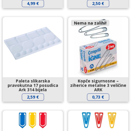
4,99
€
2,50
€
Nema na zalihi!
Paleta slikarska
Kopče sigurnosne –
pravokutna 17 posudica
ziherice metalne 3 veličine
Ark 314 bijela
ARK
2,59
€
0,73
€