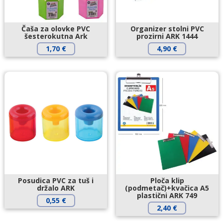
Čaša za olovke PVC
Organizer stolni PVC
šesterokutna Ark
prozirni ARK 1444
1,70
€
4,90
€
Posudica PVC za tuš i
Ploča klip
držalo ARK
(podmetač)+kvačica A5
plastični ARK 749
0,55
€
2,40
€