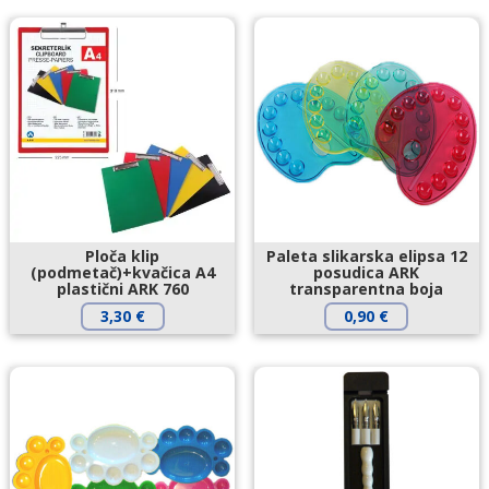
Ploča klip
Paleta slikarska elipsa 12
(podmetač)+kvačica A4
posudica ARK
plastični ARK 760
transparentna boja
3,30
€
0,90
€