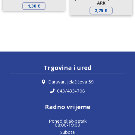
ARK
1,30
€
2,75
€
Trgovina i ured
Daruvar, Jelačićeva 59
043/433-708
Radno vrijeme
Ponedjeljak-petak
08:00-19:00
Subota