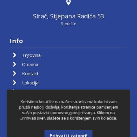
Sirač, Stjepana Radića 53
Sjedište
Info
Trgovina
O nama
Kontakt
Lokacija
Moj račun
Košarica
Koristimo kolačiće na našim stranicama kako bi vam
pružili najbolji doživljaj korištenja stranice pamćenjem
Pravila privatnosti
vaših postavki i ponovnog posjećivanja. Klikom na
„Prihvati sve“, slažete se s korištenjem svih kolačića.
Uvjeti korištenja
Raskid ugovora
Prihvati i zatvori!