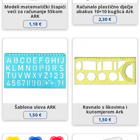
Modeli matematički štapići
Računalo plastično dječje
veći za računanje 55kom
abakus 10×10 kuglica Ark
ARK
2,30
€
1,18
€
Šablona slova ARK
Ravnalo s likovima i
kutomjerom Ark
1,50
€
1,50
€