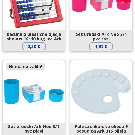
Računalo plastično dječje
Set uredski Ark Neo 3/1
abakus 10×10 kuglica Ark
pvc rozi
2,30
€
4,99
€
Nema na zalihi!
Set uredski Ark Neo 3/1
Paleta slikarska elipsa 9
pvc plavi
posudica Ark 315 bijela