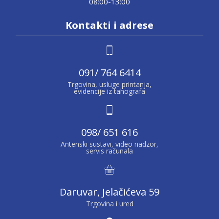
08:00-13:00
Kontakti i adrese
091/ 764 6414
Trgovina, usluge printanja,
evidencije iz tahografa
098/ 651 616
Antenski sustavi, video nadzor,
servis računala
Daruvar, Jelačićeva 59
Trgovina i ured