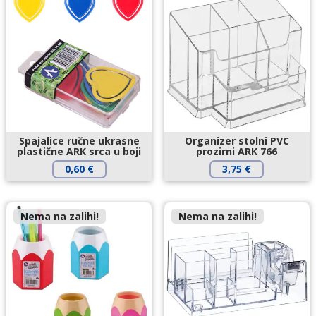
Spajalice ručne ukrasne
Organizer stolni PVC
plastične ARK srca u boji
prozirni ARK 766
0,60
€
3,75
€
Nema na zalihi!
Nema na zalihi!