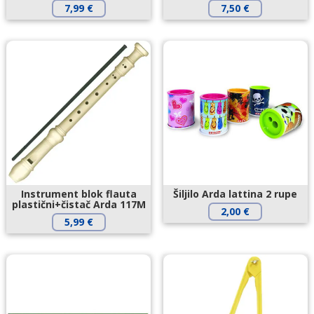
7,99
€
7,50
€
Instrument blok flauta
Šiljilo Arda lattina 2 rupe
plastični+čistač Arda 117M
2,00
€
5,99
€