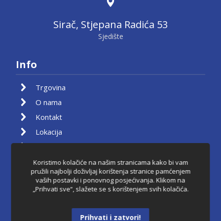
Sirač, Stjepana Radića 53
Sjedište
Info
Trgovina
O nama
Kontakt
Lokacija
Moj račun
Košarica
Koristimo kolačiće na našim stranicama kako bi vam
pružili najbolji doživljaj korištenja stranice pamćenjem
Pravila privatnosti
vaših postavki i ponovnog posjećivanja. Klikom na
„Prihvati sve“, slažete se s korištenjem svih kolačića.
Uvjeti korištenja
Raskid ugovora
Prihvati i zatvori!