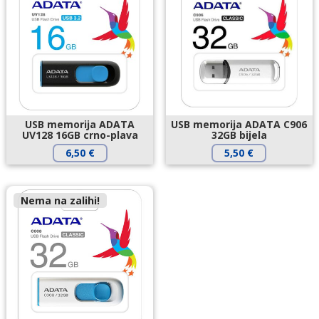
USB memorija ADATA
USB memorija ADATA C906
UV128 16GB crno-plava
32GB bijela
6,50
€
5,50
€
Nema na zalihi!