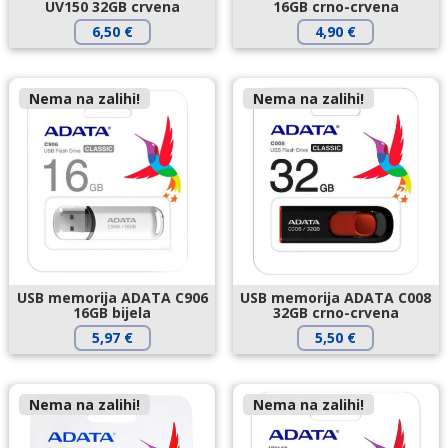
UV150 32GB crvena
16GB crno-crvena
6,50
€
4,90
€
Nema na zalihi!
Nema na zalihi!
USB memorija ADATA C906
USB memorija ADATA C008
16GB bijela
32GB crno-crvena
5,97
€
5,50
€
Nema na zalihi!
Nema na zalihi!