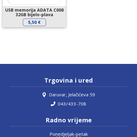
USB memorija ADATA C008
32GB bijelo-plava
5,50
€
Trgovina i ured
Daruvar, Jelačićeva 59
043/433-708
Radno vrijeme
Ponedjeljak-petak