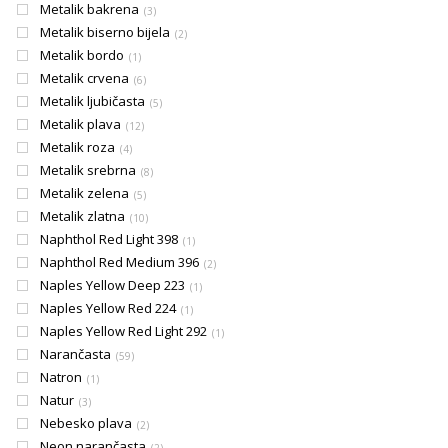
Metalik bakrena
3
Metalik biserno bijela
2
Metalik bordo
1
Metalik crvena
6
Metalik ljubičasta
5
Metalik plava
12
Metalik roza
4
Metalik srebrna
8
Metalik zelena
5
Metalik zlatna
10
Naphthol Red Light 398
1
Naphthol Red Medium 396
2
Naples Yellow Deep 223
1
Naples Yellow Red 224
1
Naples Yellow Red Light 292
1
Narančasta
59
Natron
1
Natur
3
Nebesko plava
2
Neon narančasta
2