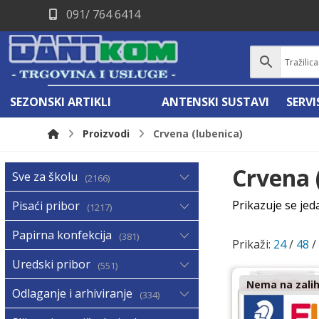
091/ 764 6414
SEZONSKI ARTIKLI
ANTENSKI SUSTAVI
SERV
Proizvodi
Crvena (lubenica)
Crvena 
Sve za školu
2166
Prikazuje se jed
Pisaći pribor
1217
Papirna konfekcija
381
Prikaži:
24
/
48
Uredski pribor
551
Nema na zalih
Odlaganje i arhiviranje
334