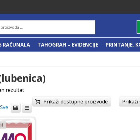
IS RAČUNALA
TAHOGRAFI – EVIDENCIJE
PRINTANJE, K
(lubenica)
an rezultat
Prikaži dostupne proizvode
Prikaži
/
i!