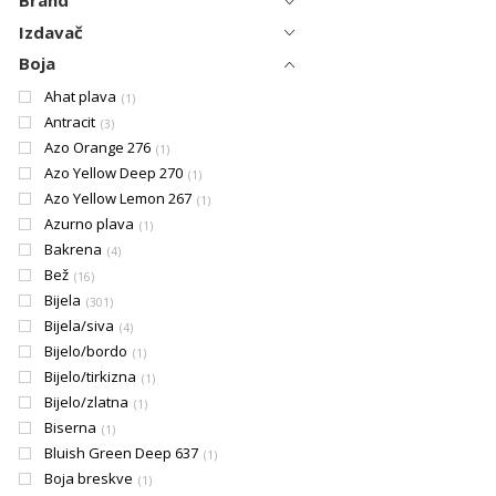
Brand
Izdavač
Boja
Ahat plava
1
Antracit
3
Azo Orange 276
1
Azo Yellow Deep 270
1
Azo Yellow Lemon 267
1
Azurno plava
1
Bakrena
4
Bež
16
Bijela
301
Bijela/siva
4
Bijelo/bordo
1
Bijelo/tirkizna
1
Bijelo/zlatna
1
Biserna
1
Bluish Green Deep 637
1
Boja breskve
1