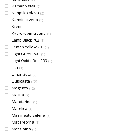
Kameno siva
2
Karipsko plava
2
Karmin crvena
3
Krem
3
Kvarc rubin crvena
1
Lamp Black 702
1
Lemon Yellow 205
1
Light Green 601
1
Light Oxide Red 339
1
Lila
9
Limun žuta
6
Ljubičasta
42
Magenta
12
Malina
2
Mandarina
1
Marelica
4
Maslinasto zelena
5
Mat srebrna
1
Mat zlatna
1