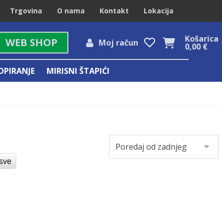
Trgovina
O nama
Kontakt
Lokacija
Košarica
WEB SHOP
Moj račun
0,00
€
OPIRANJE
MIRISNI ŠTAPIĆI
 sve