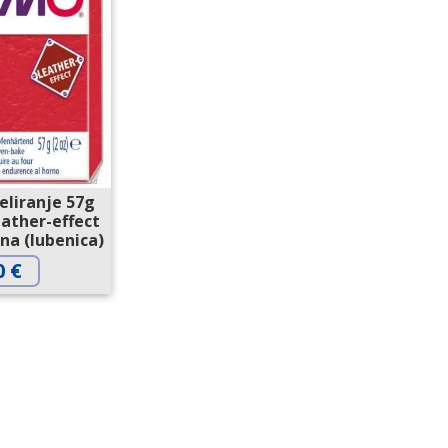
liranje 57g
eather-effect
na (lubenica)
0
€