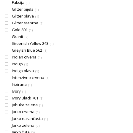
Fuksija
5
Glitter bijela
1
Glitter plava
1
Glitter srebrna
1
Gold 801
1
Granit
2
Greenish Yellow 243
1
Greyish Blue 562
1
Indian crvena
1
Indigo
1
Indigo plava
1
Intenzivno crvena
1
Irizirana
1
Ivory
1
Ivory Black 701
3
Jabuka zelena
1
Jarko crvena
1
Jarko narančasta
1
Jarko zelena
2
Jarko žuta
2