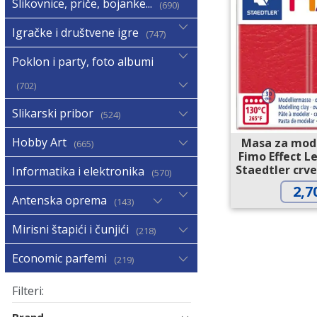
Slikovnice, priče, bojanke...
690
Igračke i društvene igre
747
Poklon i party, foto albumi
702
Slikarski pribor
524
Hobby Art
Masa za mode
665
Fimo Effect L
Staedtler crve
Informatika i elektronika
570
2,7
Antenska oprema
143
Mirisni štapići i čunjići
218
Economic parfemi
219