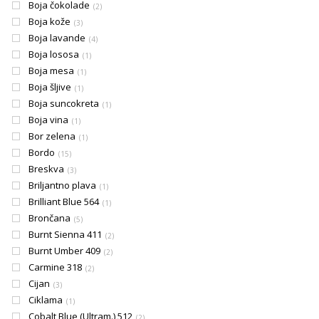
Boja čokolade
2
Boja kože
3
Boja lavande
4
Boja lososa
1
Boja mesa
1
Boja šljive
1
Boja suncokreta
1
Boja vina
1
Bor zelena
1
Bordo
15
Breskva
3
Briljantno plava
1
Brilliant Blue 564
1
Brončana
5
Burnt Sienna 411
2
Burnt Umber 409
2
Carmine 318
2
Cijan
3
Ciklama
1
Cobalt Blue (Ultram.) 512
2