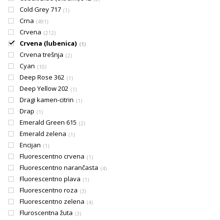
Cold Grey 717
1
Crna
491
Crvena
212
Crvena (lubenica)
1
Crvena trešnja
2
Cyan
10
Deep Rose 362
1
Deep Yellow 202
1
Dragi kamen-citrin
1
Drap
1
Emerald Green 615
2
Emerald zelena
1
Encijan
1
Fluorescentno crvena
1
Fluorescentno narančasta
4
Fluorescentno plava
1
Fluorescentno roza
3
Fluorescentno zelena
4
Fluroscentna žuta
3